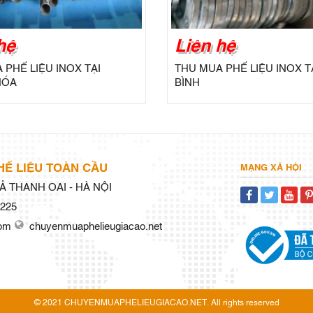
hệ
Liên hệ
 PHẾ LIỆU INOX TẠI
THU MUA PHẾ LIỆU INOX TẠ
HÓA
BÌNH
HẾ LIỆU TOÀN CẦU
MẠNG XÃ HỘI
 THANH OAI - HÀ NỘI
225
com
chuyenmuaphelieugiacao.net
© 2021 CHUYENMUAPHELIEUGIACAO.NET. All rights reserved