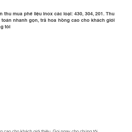
 thu mua phế liệu inox các loại: 430, 304, 201. Thu
 toán nhanh gọn, trả hoa hồng cao cho khách giới
g tôi
ng cao cho khách giới thiệu. Gọi ngay cho chúng tôi