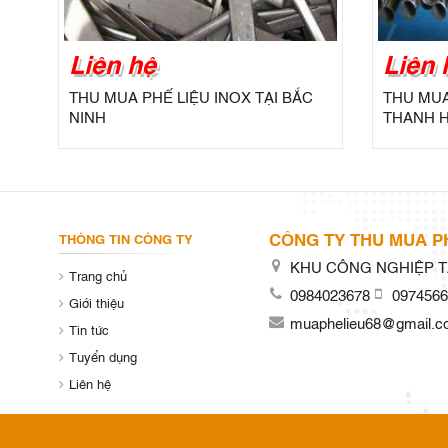
Liên hệ
Liên 
THU MUA PHẾ LIỆU INOX TẠI BẮC
THU MUA
NINH
THANH 
CÔNG TY THU MUA P
THÔNG TIN CÔNG TY
KHU CÔNG NGHIỆP TẢ
Trang chủ
0984023678
0974566
Giới thiệu
muaphelieu68@gmail.
Tin tức
Tuyển dụng
Liên hệ