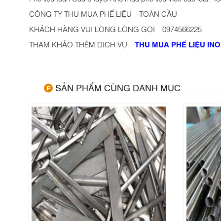
CÔNG TY THU MUA PHẾ LIỆU TOÀN CẦU
KHÁCH HÀNG VUI LÒNG LÒNG GỌI
0974566225
THAM KHẢO THÊM DỊCH VỤ
THU MUA PHẾ LIỆU IN
SẢN PHẨM CÙNG DANH MỤC