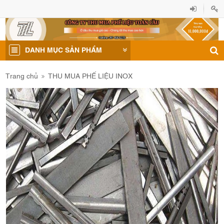
DANH MỤC SẢN PHẨM
Trang chủ
THU MUA PHẾ LIỆU INOX